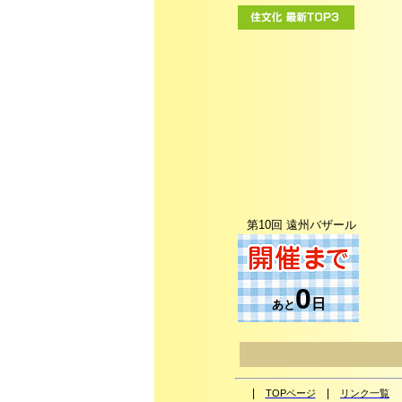
第10回 遠州バザール
0
日
あと
|
|
TOPページ
リンク一覧